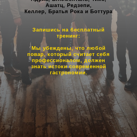
Ашатц, Редзепи,
Келлер, Братья Рока и Боттура
Запишись на бесплатный
тренинг:
Мы убеждены, что любой
повар, который считает себя
профессионалом, должен
знать истоки современной
гастрономии.