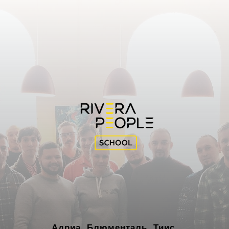
Адриа, Блюменталь, Тиис,